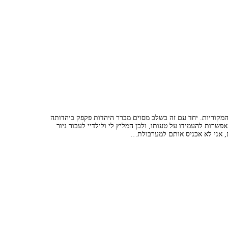
המקוריות. יחד עם זה בשלב מסוים מברר היהדות פקפק ביהדותה
שרות להעמידו על טעותו, ולכן המליץ לי ולילדיי לעבור גיור
ם, אני לא אכניס אותם למערבולת…