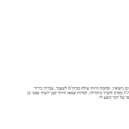
ם נישואין. ומחמת היותי עולה מביה"מ לשעבר, עברתי בירור
ה"ד מסרב להכיר ביהדותי, למרות שמאז היותי קטן ידעתי שאני בן
ופו של דבר הוצע לי…