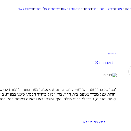
עמוד הבית
 הבית
אודותינו
רקע מדעי מורחב
מדיה
שאלות ותשובות
כותבים עלינו
תרומות
צרו קשר
אודותינו
סימנים
מכון לבירור שורשים באמצעים גנטיים
רקע מדעי
מורחב
בוריס
מדיה
0
Comments
שאלות
ותשובות
"כמו כל בחור צעיר שרוצה להתחתן גם אני פניתי בעוד מועד לרבנות לרישו
כותבים עלינו
יהדות אצל מברר מטעם בית הדין. בדיון מול ביה"ד הבנתי שאני בבעיה. בי
לאמא יהודיה, ערכו לי ברית מילה, ואף למדתי באוקראינה במוסד דתי. בס
תרומות
צרו קשר
למאמר המלא