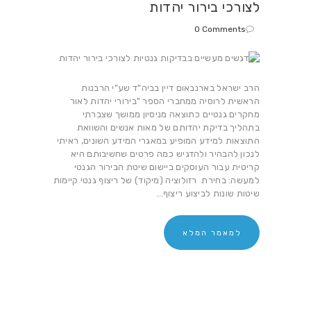
לצורכי בירור יהדות
0
Comments
הרב ישראל בארנבאום דיין בביה"ד שע"י הרבנות
הראשית לרוסיה ממחברי הספר "בירורי יהדות לאור
מחקרים גנטיים כתוצאה מניסיון ממושך שצברתי
בתהליך בדיקת יהדותם של מאות אנשים והשוואת
התוצאות למידע המופיע במאגרי המידע השונים, ראיתי
לנכון להבהיר ולהדגיש כמה פרטים שחשיבותם היא
קריטית עבור העוסקים ביישום שיטת הבירור הגנטי
למעשה: בחירת רזולוציה (מיקוד) של ריצוף גנטי קיימות
שיטות שונות לביצוע ריצוף…
למאמר המלא