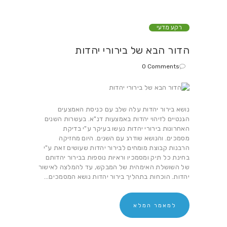
רקע מדעי
הדור הבא של בירורי יהדות
0
Comments
נושא בירור יהדות עלה שלב עם כניסת האמצעים
הגנטיים לזיהוי יהדות באמצעות דנ"א. בעשרות השנים
האחרונות בירורי יהדות נעשו בעיקר ע"י בדיקת
מסמכים. והנושא שודרג עם השנים. היום מחזיקה
הרבנות קבוצת מומחים לבירור יהדות שעושים זאת ע"י
בחינת כל תיק ומסמכיו וראיות נוספות בבירור יהדותם
של השושלת האימהית של המבקש, עד להמלצה לאישור
יהדות. הוכחות בתהליך בירור יהדות נושא המסמכים…
למאמר המלא