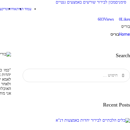
סימנים
מכון לבירור שורשים באמצעים גנטיים
עמוד הבית
עמוד הבית
אודותינו
רקע 
אודותינו
603
Views
0
Likes
סימנים
מכון לבירור שורשים באמצעים גנטיים
בוריס
רקע מדעי
Home
בוריס
מורחב
Search
מדיה
שאלות
"כמו כ
חיפוש:
יהדות א
לאמא יה
ותשובות
ולאחר 
כותבים עלינו
אני מוד
Recent Posts
תרומות
צרו קשר