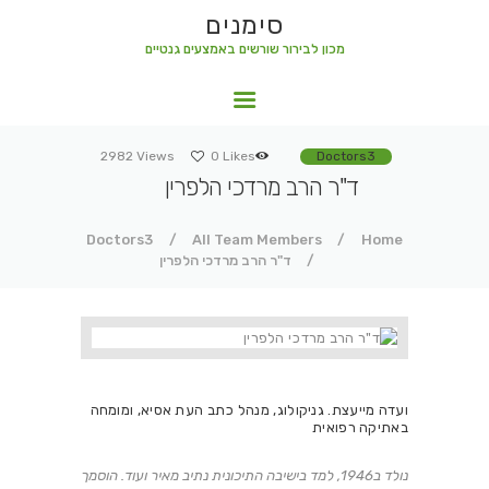
סימנים
מכון לבירור שורשים באמצעים גנטיים
סימנים
מכון לבירור שורשים באמצעים גנטיים
2982
Views
0
Likes
Doctors3
ד"ר הרב מרדכי הלפרין
Doctors3
All Team Members
Home
ד"ר הרב מרדכי הלפרין
ועדה מייעצת. גניקולוג, מנהל כתב העת אסיא, ומומחה
באתיקה רפואית
נולד ב1946, למד בישיבה התיכונית נתיב מאיר ועוד. הוסמך