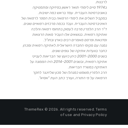
לרבנות.
ב1974 סיים לימודי תואר ראשון בפיזיקה ומתמטיקה
באוניברסיטה העברית. עמד בראש כמה ישיבות.
במקביל השלים את לימודי הרפואה בבית הספר לרפואה של
האיניברסיטה העברית. ועבד בכמה מרכזים רפואיים שונים.
ד"ר הרב הלפרין מרבה לעסוק בתחומי רפואה והלכה
ואתיקה רפואית. בנושאים אלו העביר מאות הרצאות
וסדנאות ופרסם מאמרים רבים בארץ ובחו"ל.
נמנה עם מקימי החברה הישראלית לאתיקה רפואית ומכהן
כחבר בוועדות אתיקה של גופים שונים.
בשנים 2000–2001 כיהן כיועץ שר הבריאות לענייני
אתיקה רפואית, ובשנים 2001–2014 היה הממונה על
האתיקה במשרד הבריאות.
הרב הלפרין משמש כמנהלו של מכון שלזינגר לחקר
הרפואה על פי התורה, ועורך כתב העת "אסיא".
ThemeRex © 2026. All rights reserved. Terms
of use and Privacy Policy