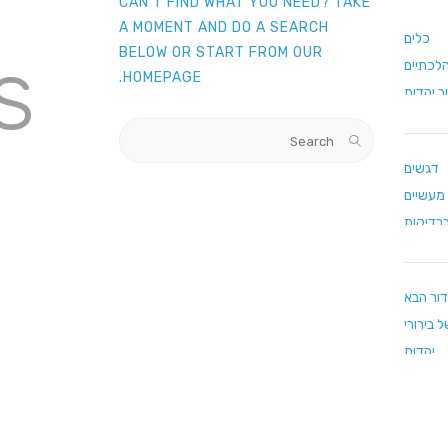
CAN'T FIND WHAT YOU NEED? TAKE
A MOMENT AND DO A SEARCH
s
BELOW OR START FROM
OUR
.
HOMEPAGE